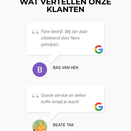
WAT VERTELLEN ONZE
KLANTEN
Fijne bedrijf. Wij zijn daar
E
uitstekend door Nero
a
geholpen.
BAS VAN HEK
G
Goede service en lekker
p
koffie terwijl je wacht
BEATE TAK