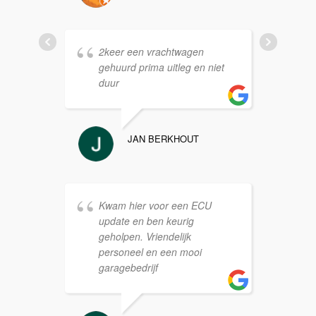
E
2keer een vrachtwagen
v
gehuurd prima uitleg en niet
v
duur
a
JAN BERKHOUT
Kwam hier voor een ECU
update en ben keurig
P
geholpen. Vriendelijk
personeel en een mooi
garagebedrijf