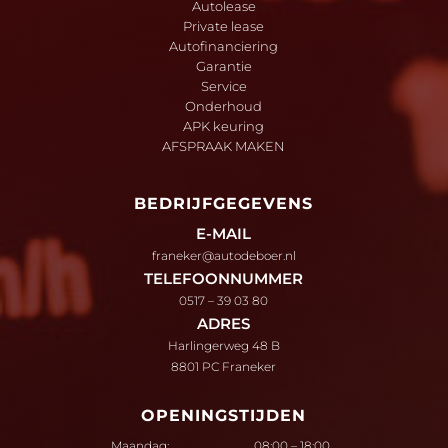
Autolease
Private lease
Autofinanciering
Garantie
Service
Onderhoud
APK keuring
AFSPRAAK MAKEN
BEDRIJFGEGEVENS
E-MAIL
franeker@autodeboer.nl
TELEFOONNUMMER
0517 – 39 03 80
ADRES
Harlingerweg 48 B
8801 PC Franeker
OPENINGSTIJDEN
Maandag:
08:00 – 18:00