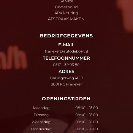
Service
Onderhoud
APK keuring
AFSPRAAK MAKEN
BEDRIJFGEGEVENS
E-MAIL
franeker@autodeboer.nl
TELEFOONNUMMER
0517 – 39 03 80
ADRES
Harlingerweg 48 B
8801 PC Franeker
OPENINGSTIJDEN
Maandag:
08:00 – 18:00
Dinsdag:
08:00 – 18:00
Woensdag:
08:00 – 18:00
Donderdag:
08:00 – 18:00