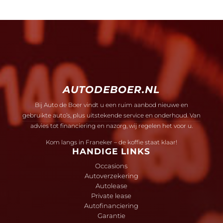
AUTODEBOER.NL
Bij Auto de Boer vindt u een ruim aanbod nieuwe en
gebruikte auto’s, plus uitstekende service en onderhoud. Van
advies tot financiering en nazorg, wij regelen het voor u.
Kom langs in Franeker – de koffie staat klaar!
HANDIGE LINKS
Occasions
Autoverzekering
Autolease
Private lease
Autofinanciering
Garantie