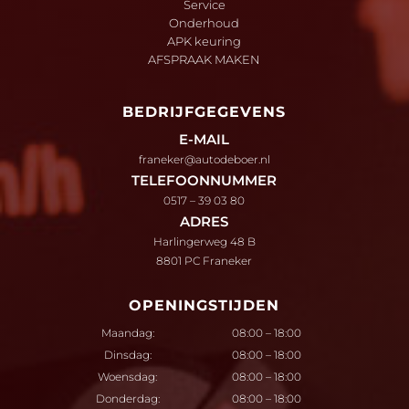
Service
Onderhoud
APK keuring
AFSPRAAK MAKEN
BEDRIJFGEGEVENS
E-MAIL
franeker@autodeboer.nl
TELEFOONNUMMER
0517 – 39 03 80
ADRES
Harlingerweg 48 B
8801 PC Franeker
OPENINGSTIJDEN
Maandag:
08:00 – 18:00
Dinsdag:
08:00 – 18:00
Woensdag:
08:00 – 18:00
Donderdag:
08:00 – 18:00