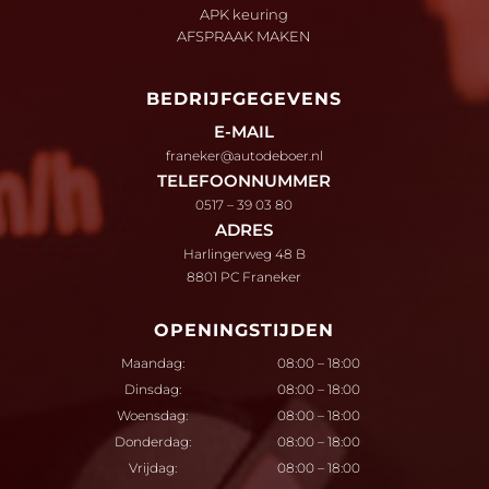
APK keuring
AFSPRAAK MAKEN
BEDRIJFGEGEVENS
E-MAIL
franeker@autodeboer.nl
TELEFOONNUMMER
0517 – 39 03 80
ADRES
Harlingerweg 48 B
8801 PC Franeker
OPENINGSTIJDEN
Maandag:
08:00 – 18:00
Dinsdag:
08:00 – 18:00
Woensdag:
08:00 – 18:00
Donderdag:
08:00 – 18:00
Vrijdag:
08:00 – 18:00