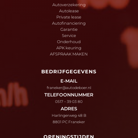
Autoverzekering
Autolease
Private lease
Autofinanciering
Garantie
Service
Onderhoud
APK keuring
AFSPRAAK MAKEN
BEDRIJFGEGEVENS
E-MAIL
franeker@autodeboer.nl
TELEFOONNUMMER
0517 – 39 03 80
ADRES
Harlingerweg 48 B
8801 PC Franeker
OPENINGSTIJDEN