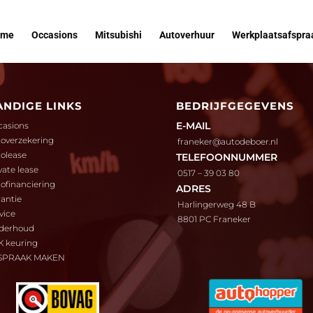
ome
Occasions
Mitsubishi
Autoverhuur
Werkplaatsafspra
ANDIGE LINKS
BEDRIJFGEGEVENS
E-MAIL
casions
overzekering
franeker@autodeboer.nl
olease
TELEFOONNUMMER
vate lease
0517 – 39 03 80
ofinanciering
ADRES
antie
Harlingerweg 48 B
vice
8801 PC Franeker
derhoud
K keuring
SPRAAK MAKEN