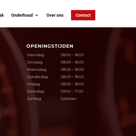
ak
Onderhoud
Over ons
Contact
OPENINGSTIJDEN
Maandag:
08:00 – 18:00
Dinsdag:
08:00 – 18:00
Woensdag:
08:00 – 18:00
Donderdag:
08:00 – 18:00
Vrijdag:
08:00 – 18:00
Zaterdag:
09:00 – 17:00
Zondag:
Gesloten