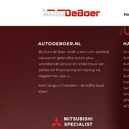
H
AUTODEBOER.NL
H
Bij Auto de Boer vindt u een ruim aanbod
Oc
nieuwe en gebruikte auto’s, plus
Aut
uitstekende service en onderhoud. Van
Aut
advies tot financiering en nazorg, wij
Pri
regelen het voor u.
Aut
Gar
Kom langs in Franeker – de koffie staat
Ser
klaar!
On
AP
AF