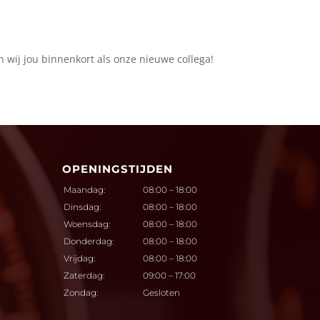
wij jou binnenkort als onze nieuwe collega!
OPENINGSTIJDEN
Maandag:
08:00 – 18:00
Dinsdag:
08:00 – 18:00
Woensdag:
08:00 – 18:00
Donderdag:
08:00 – 18:00
Vrijdag:
08:00 – 18:00
Zaterdag:
09:00 – 17:00
Zondag:
Gesloten