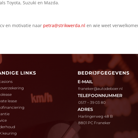
als Toyota, Suzuki en Mazda.
e cv en motivatie naar
petra@strikwerda.nl
en wie weet verwelkomen 
ANDIGE LINKS
BEDRIJFGEGEVENS
E-MAIL
casions
overzekering
franeker@autodeboer.nl
olease
TELEFOONNUMMER
vate lease
0517 – 39 03 80
ofinanciering
ADRES
antie
Harlingerweg 48 B
vice
8801 PC Franeker
derhoud
K keuring