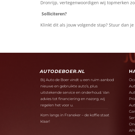
Dronrijp, vertegenwoordigen wij topmerken zo
Solliciteren?
Klinkt dit als jouw volgende stap? Stuur dan j
AUTODEBOER.NL
H
Bij Auto de Boer vindt u een ruim aanbod
Oc
nieuwe en gebruikte auto’s, plus
Aut
uitstekende service en onderhoud. Van
Aut
advies tot financiering en nazorg, wij
Pri
regelen het voor u.
Aut
Gar
Kom langs in Franeker – de koffie staat
Ser
klaar!
On
AP