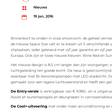
Nieuws

19 jan, 2016

Binnenkort te vinden in onze showroom: de geheel vernieu
de nieuwe Space Star valt er te kiezen uit 5 verschillende
zitplaatsen, ieder geleverd met vijf jaar garantie en vijf jaa
Europa. Ook zijn er twee nieuwe kleuren: Wine Red en Sun
Het nieuwe design is 8,5 cm langer dan zijn voorganger,
luchtgeleiding ten goede komt. De neus is gestroomlijn
leverbaar met Bi-Xenonkoplampen met LED-stadslicht. De
gemaakt voor een lagere luchtweerstand en heeft een geï
De Entry-versie
is verkrijgbaar van € 9,990,- en is uitgerus
Assist en buitenspiegels en deurgrepen in carrosseriekleur
De Cool+-uitvoering
met onder meer airconditioning en c