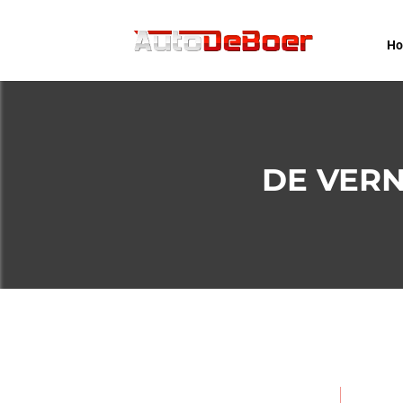
DE VE
H
DE VERN