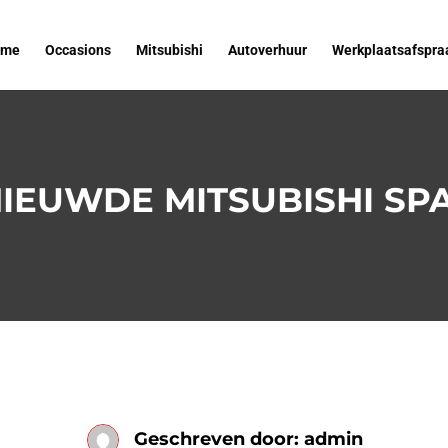
RNIEUWDE MITSUBISHI SPAC
ome
Occasions
Mitsubishi
Autoverhuur
Werkplaatsafspra
IEUWDE MITSUBISHI SP
Geschreven door:
admin