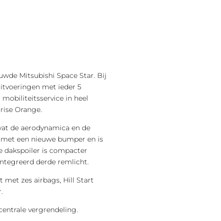
wde Mitsubishi Space Star. Bij
 uitvoeringen met ieder 5
r mobiliteitsservice in heel
rise Orange.
 wat de aerodynamica en de
d met een nieuwe bumper en is
 dakspoiler is compacter
ntegreerd derde remlicht.
t met zes airbags, Hill Start
.
entrale vergrendeling.